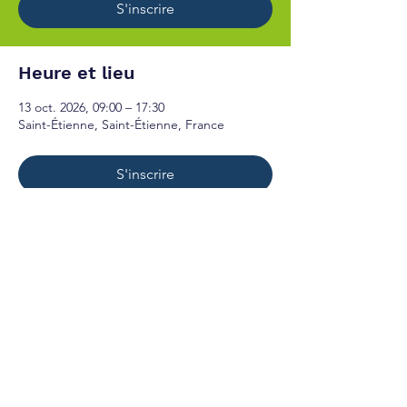
S'inscrire
Heure et lieu
13 oct. 2026, 09:00 – 17:30
Saint-Étienne, Saint-Étienne, France
S'inscrire
Programme de formation
© 2024
C
r
é
é
par MCW
Mentions légales