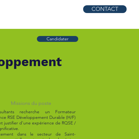
CONTACT
 propos
Contact
Candidater
loppement
Missions du poste
sultants recherche un Formateur
nce RSE Développement Durable (H/F)
t justifier d'une expérience de RQSE /
nificative.
cement dans le secteur de Saint-