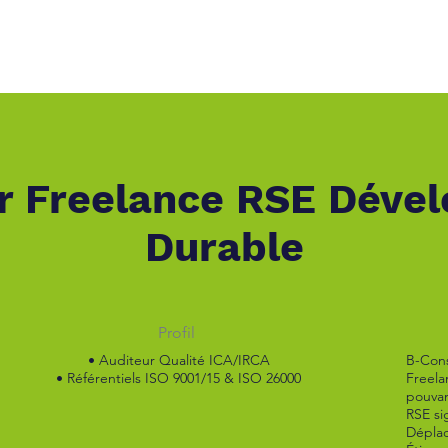
stations
Nos 6 Valeurs Ajoutées
Événements
À
r Freelance RSE Déve
Durable
Profil
• Auditeur Qualité ICA/IRCA
B-Con
• Référentiels ISO 9001/15 & ISO 26000
Freela
pouvan
RSE sig
Dépla