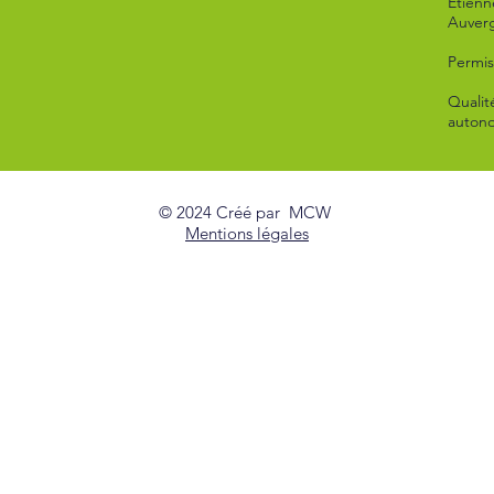
Étienn
Auver
Permis
Qualit
autono
© 2024
C
r
é
é
par MCW
Mentions légales