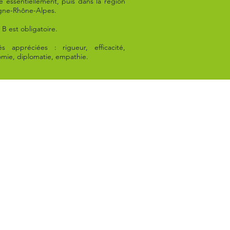
e essentiellement, puis dans la région
gne-Rhône-Alpes.
 B est obligatoire.
és appréciées : rigueur, efficacité,
mie, diplomatie, empathie.