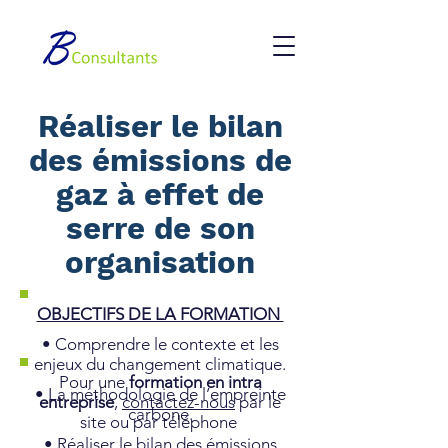
Réaliser le bilan
des émissions de
gaz à effet de
serre de son
organisation
OBJECTIFS DE LA FORMATION
• Comprendre le contexte et les
enjeux du changement climatique.
Pour une
formation en intra
• La méthodologie de l’empreinte
entreprise
,
contactez-nous
par le
carbone.
site ou par téléphone
• Réaliser le bilan des émissions