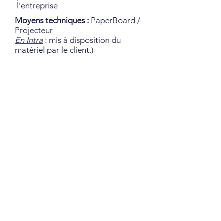
l’entreprise
Moyens techniques :
PaperBoard /
Projecteur
En Intra
: mis à disposition du
matériel par le client.)
Support :
Dossier du participant
(pdf) contenant les principes
théoriques énoncés pendant la
formation et les supports
d’exercices. Emargement digital
par Edusign. Questionnaire de
satisfaction à chaud et à froid (en
digital par Edusign). Remise d’une
attestation de formation
individuelle
Durée
:
En inter
: 1 module
théorique et pratique de 14H.
En intra
: La durée et le contenu
de la formation peuvent être
adaptés et modulés en fonction
des besoins et demandes