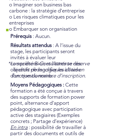
o Imaginer son business bas
carbone : la stratégie d’entreprise
o Les risques climatiques pour les
entreprises
o Embarquer son organisation
Prérequis
: Aucun.
Résultats attendus
: A l’issue du
stage, les participants seront
invités à évaluer leur
*La société B-Consultants se réserve
compréhension et l’atteinte des
objectifs pédagogiques à l’aide
le droit de modifier les dates en
d’un questionnaire.
fonction du nombre d’inscription.
Moyens Pédagogiques :
Cette
formation a été conçue à travers
des supports de formation power
point, alternance d’apport
pédagogique avec participation
active des stagiaires (Exemples
concrets ; Partage d’expérience)
En intra
: possibilité de travailler à
partir des documents et outils de