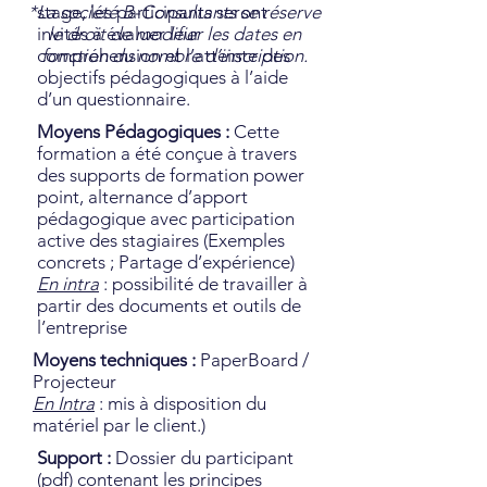
*La société B-Consultants se réserve
stage, les participants seront
invités à évaluer leur
le droit de modifier les dates en
compréhension et l’atteinte des
fonction du nombre d’inscription.
objectifs pédagogiques à l’aide
d’un questionnaire.
Moyens Pédagogiques :
Cette
formation a été conçue à travers
des supports de formation power
point, alternance d’apport
pédagogique avec participation
active des stagiaires (Exemples
concrets ; Partage d’expérience)
En intra
: possibilité de travailler à
partir des documents et outils de
l’entreprise
Moyens techniques :
PaperBoard /
Projecteur
En Intra
: mis à disposition du
matériel par le client.)
Support :
Dossier du participant
(pdf) contenant les principes