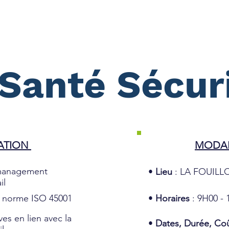
stations
Nos 6 Valeurs Ajoutées
Événements
À
Santé Sécuri
MATION
MODAL
 management
•
Lieu
: LA FOUILLO
il
a norme ISO 45001
•
Horaires
: 9H00 -
es en lien avec la
•
Dates, Durée, Co