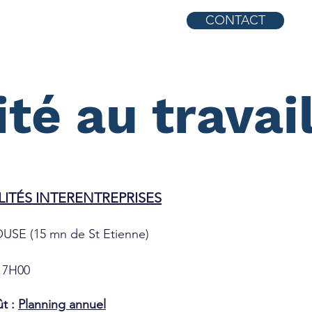
CONTACT
 propos
Contact
té au travai
ITÉS INTERENTREPRISES
USE (15 mn de St Etienne)
 17H00
ût :
Planning annuel