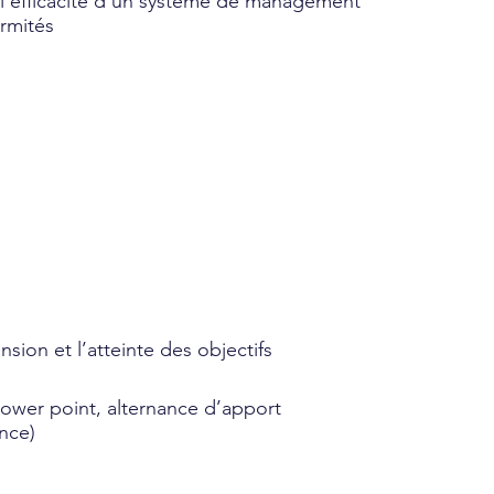
l’efficacité d’un système de management
rmités
nsion et l’atteinte des objectifs
power point, alternance d’apport
nce)