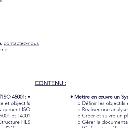
l.
e
,
contactez-nous
hone
CONTENU :
l’ISO 45001
: •
• Mettre en œuvre un S
et objectifs
o Définir les objectifs e
anagement ISO
o Réaliser une analyse 
9001 et 14001
o Créer et suivre un pl
Structure HLS
o Gérer la documentat